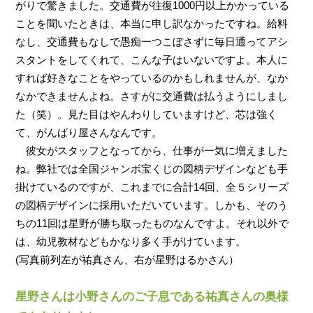
がりで驚きました。交通費が往復1000円以上かかっている
ことを聞いたときは、本当に申し訳なかったですね。給料
なし、交通費もなしで愚痴一つこぼさずに毎日通ってアシ
スタントをしてくれて、こんな子はいないですよ。本人に
すれば好きなことをやっているのかもしれませんが、なか
なかできませんよね。さすがに交通費は払うようにしまし
た（笑）。見た目はやんわりしていますけど、芯は強く
て、がんばり屋さんなんです。
彼女がスタッフとなってから、仕事が一気に増えました
ね。弊社では全国ジャンボ宝くじの図柄デザインなども手
掛けているのですが、これまでに合計14回、全５シリーズ
の図柄デザインに採用いただいています。しかも、そのう
ちの11回は星野が勝ち取ったものなんですよ。それ以外で
は、幼児教材などもかなり多く手がけています。
(写真前列左が祐真さん、右が星野はるかさん）
星野さんは小野さんのご子息である祐真さんの奥様