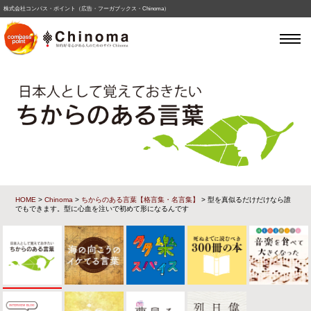
株式会社コンパス・ポイント（広告・フーガブックス・Chinoma）
HOME
>
Chinoma
>
ちからのある言葉【格言集・名言集】
> 型を真似るだけだけなら誰
でもできます。型に心血を注いで初めて形になるんです