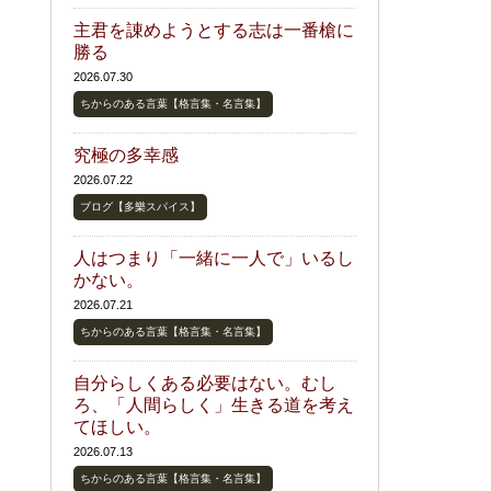
主君を諌めようとする志は一番槍に
勝る
2026.07.30
ちからのある言葉【格言集・名言集】
究極の多幸感
2026.07.22
ブログ【多樂スパイス】
人はつまり「一緒に一人で」いるし
かない。
2026.07.21
ちからのある言葉【格言集・名言集】
自分らしくある必要はない。むし
ろ、「人間らしく」生きる道を考え
てほしい。
2026.07.13
ちからのある言葉【格言集・名言集】