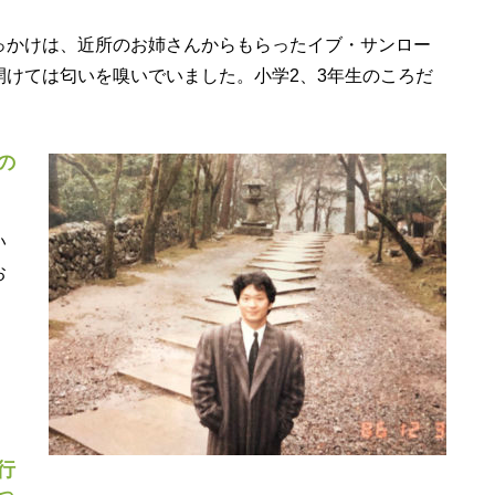
かけは、近所のお姉さんからもらったイブ・サンロー
けては匂いを嗅いでいました。小学2、3年生のころだ
の
い
お
行
っ